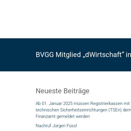
Zum
Inhalt
Bundesverein
springen
Gastronomie
und
Genuss
BVGG Mitglied „dWirtschaft“ i
e.
V.
Neueste Beiträge
20%
GEMA-
Ab 01. Januar 2025 müssen Registrierkassen mit
Gebühren
technischen Sicherheitseinrichtungen (TSEn) de
sparen!
Finanzamt gemeldet werden
Nachruf Jürgen Füssl