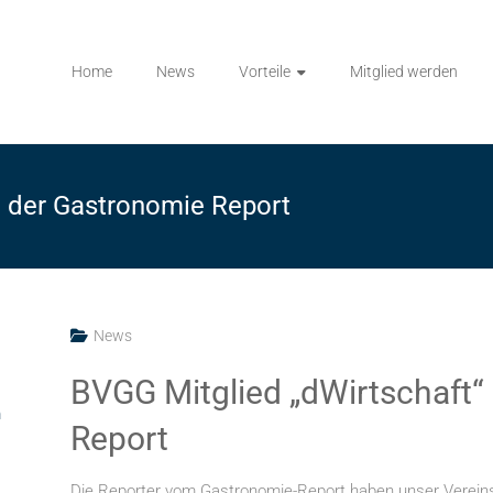
Home
News
Vorteile
Mitglied werden
n der Gastronomie Report
News
BVGG Mitglied „dWirtschaft“
m
Report
Die Reporter vom Gastronomie-Report haben unser Vereinsm