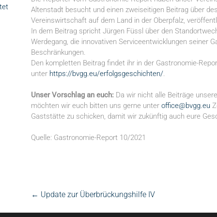
tet
Altenstadt besucht und einen zweiseitigen Beitrag über d
Vereinswirtschaft auf dem Land in der Oberpfalz, veröffentl
In dem Beitrag spricht Jürgen Füssl über den Standortwec
.
Werdegang, die innovativen Serviceentwicklungen seiner 
Beschränkungen.
Den kompletten Beitrag findet ihr in der Gastronomie-Rep
unter
https://bvgg.eu/erfolgsgeschichten/
.
Unser Vorschlag an euch:
Da wir nicht alle Beiträge unse
möchten wir euch bitten uns gerne unter
office@bvgg.eu
Ze
Gaststätte zu schicken, damit wir zukünftig auch eure Ges
Quelle: Gastronomie-Report 10/2021
←
Update zur Überbrückungshilfe IV