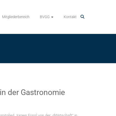
Mitgliederbereich
BVGG
Kontakt
 in der Gastronomie
itglied Jürgen Füssl von der „dWirtschaft“ in