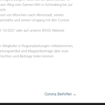
essen Weg vom Szenen-Wirt in Schwabing bis zur
icht.
hsel von München nach Altenstadt, seinen
Gaststätte und seinen Umgang mit den Corona
ort 10/2021 oder auf unserer BVGG Website
rer Mitglieder in Regionalzeitungen mitbekommen,
itungsartikel und Magazinbeiträge über eure
chichten und Beitrage teilen können.
Corona Beihilfen
→